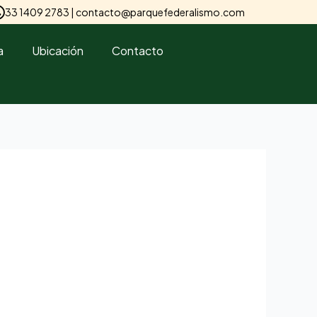
33 1409 2783 |
contacto@parquefederalismo.com
a
Ubicación
Contacto