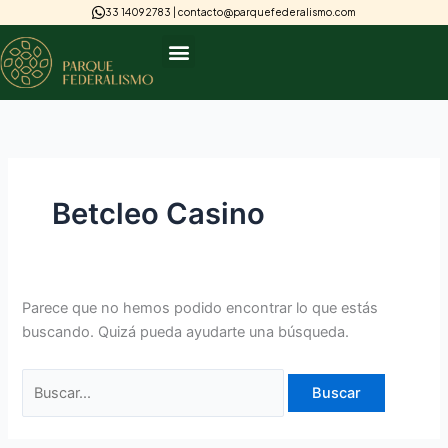
Ir
Buscar
33 1409 2783 |
contacto@parquefederalismo.com
al
por:
contenido
Betcleo Casino
Parece que no hemos podido encontrar lo que estás
buscando. Quizá pueda ayudarte una búsqueda.