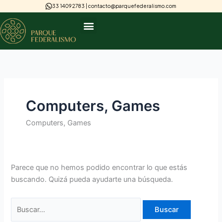
Ir
Buscar
33 1409 2783 |
contacto@parquefederalismo.com
al
por:
contenido
Computers, Games
Computers, Games
Parece que no hemos podido encontrar lo que estás
buscando. Quizá pueda ayudarte una búsqueda.