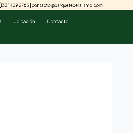
33 1409 2783 |
contacto@parquefederalismo.com
a
Ubicación
Contacto